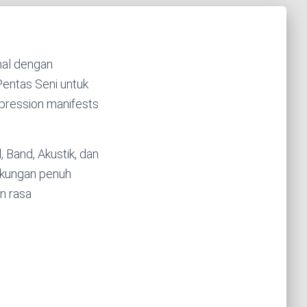
nal dengan
entas Seni untuk
pression manifests
, Band, Akustik, dan
dukungan penuh
n rasa